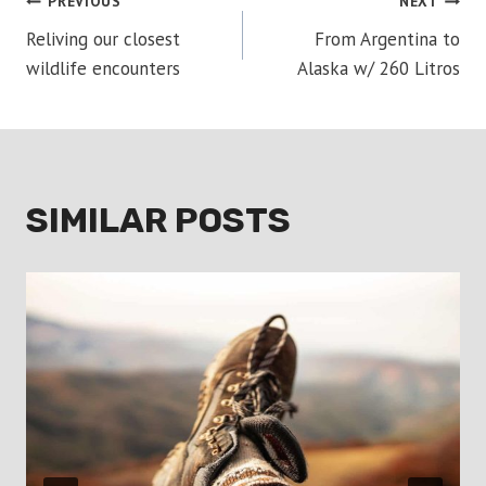
POST
PREVIOUS
NEXT
Reliving our closest
From Argentina to
NAVIGATION
wildlife encounters
Alaska w/ 260 Litros
SIMILAR POSTS