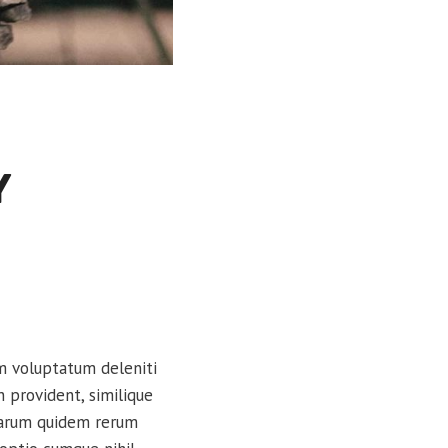
Y
um voluptatum deleniti
 provident, similique
 harum quidem rerum