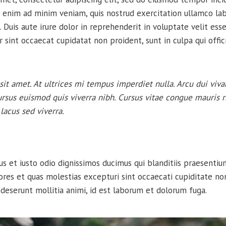
 enim ad minim veniam, quis nostrud exercitation ullamco labor
uis aute irure dolor in reprehenderit in voluptate velit esse
r sint occaecat cupidatat non proident, sunt in culpa qui offi
sit amet. At ultrices mi tempus imperdiet nulla. Arcu dui viva
rsus euismod quis viverra nibh. Cursus vitae congue mauris 
lacus sed viverra.
s et iusto odio dignissimos ducimus qui blanditiis praesenti
ores et quas molestias excepturi sint occaecati cupiditate non
a deserunt mollitia animi, id est laborum et dolorum fuga.