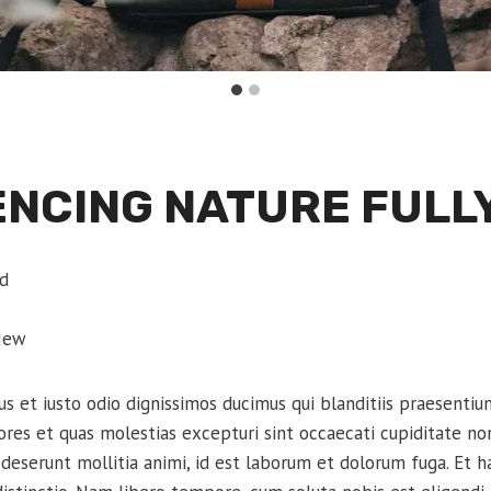
ENCING NATURE FULL
d
New
s et iusto odio dignissimos ducimus qui blanditiis praesenti
ores et quas molestias excepturi sint occaecati cupiditate non
ia deserunt mollitia animi, id est laborum et dolorum fuga. Et